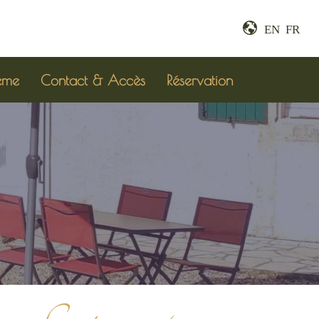
EN
FR
ème
Contact & Accès
Réservation