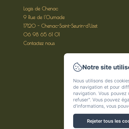
Logis de Chenac
9 Rue de l'Oumade
17120 - Chenac-Saint-Seurin-d'Uzet
06 98 65 61 01
Contactez nous
Notre site utili
Nous utilisons des cookie
de navigation et pour dif
navigation. Vous pouvez 
refuser". Vous pouvez éga
d'informations, vous pouv
Rejeter tous les co