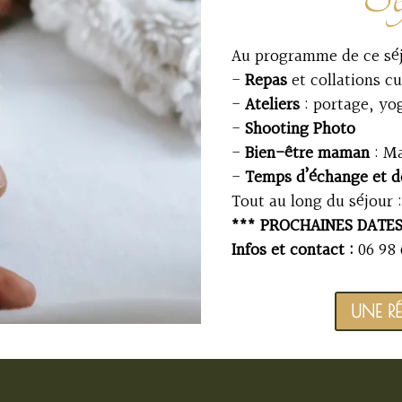
Au programme de ce séjo
-
Repas
et collations cu
-
Ateliers
: portage, yo
-
Shooting Photo
-
Bien-être maman
: Ma
-
Temps d’échange et d
Tout au long du séjour :
*** PROCHAINES DATES 
Infos et contact :
06 98 
UNE R