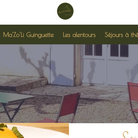
Ma'Zo'Li Guinguette
Les alentours
Séjours à th