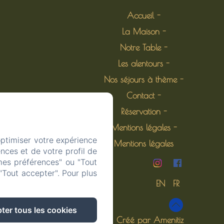
Accueil
La Maison
Notre Table
Les alentours
Nos séjours à thème
Contact
Réservation
Mentions légales
optimiser votre expérience
Mentions légales
nces et de votre profil de
mes préférences" ou "Tout
"Tout accepter". Pour plus
EN
FR
ter tous les cookies
Créé par Amenitiz