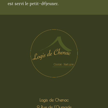
est servi le petit-déjeuner.
Logis de Chenac
9 Rue de l'Oumade