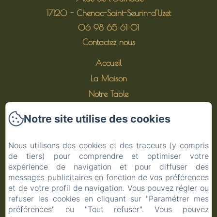
17120 - Chenac-Saint-Seurin-d'Uzet
06 98 65 61 01
Contactez nous
Accueil
La Maison
Notre Table
Les alentours
Notre site utilise des cookies
Nos séjours à thème
Contact
Nous utilisons des cookies et des traceurs (y compris
de tiers) pour comprendre et optimiser votre
Réservation
expérience de navigation et pour diffuser des
Mentions légales
messages publicitaires en fonction de vos préférences
Mentions légales
et de votre profil de navigation. Vous pouvez régler ou
refuser les cookies en cliquant sur "Paramétrer mes
préférences" ou "Tout refuser". Vous pouvez